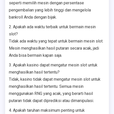
seperti memilih mesin dengan persentase
pengembalian yang lebih tinggi dan mengelola
bankroll Anda dengan bijak.
2. Apakah ada waktu terbaik untuk bermain mesin
slot?
Tidak ada waktu yang tepat untuk bermain mesin slot.
Mesin menghasilkan hasil putaran secara acak, jadi
Anda bisa bermain kapan saja.
3. Apakah kasino dapat mengatur mesin slot untuk
menghasilkan hasil tertentu?
Tidak, kasino tidak dapat mengatur mesin slot untuk
menghasilkan hasil tertentu. Semua mesin
menggunakan RNG yang acak, yang berarti hasil
putaran tidak dapat diprediksi atau dimanipulasi.
4. Apakah taruhan maksimum penting untuk