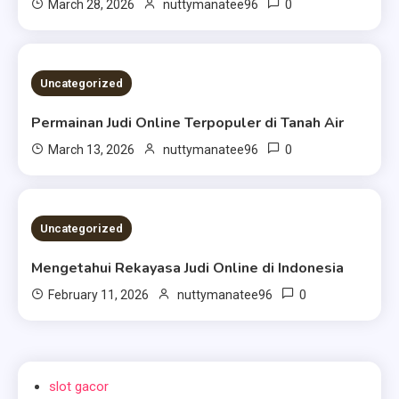
0
March 28, 2026
nuttymanatee96
2 MINS READ
Uncategorized
Permainan Judi Online Terpopuler di Tanah Air
0
March 13, 2026
nuttymanatee96
2 MINS READ
Uncategorized
Mengetahui Rekayasa Judi Online di Indonesia
0
February 11, 2026
nuttymanatee96
slot gacor