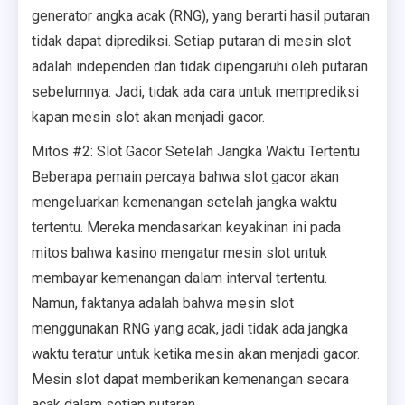
generator angka acak (RNG), yang berarti hasil putaran
tidak dapat diprediksi. Setiap putaran di mesin slot
adalah independen dan tidak dipengaruhi oleh putaran
sebelumnya. Jadi, tidak ada cara untuk memprediksi
kapan mesin slot akan menjadi gacor.
Mitos #2: Slot Gacor Setelah Jangka Waktu Tertentu
Beberapa pemain percaya bahwa slot gacor akan
mengeluarkan kemenangan setelah jangka waktu
tertentu. Mereka mendasarkan keyakinan ini pada
mitos bahwa kasino mengatur mesin slot untuk
membayar kemenangan dalam interval tertentu.
Namun, faktanya adalah bahwa mesin slot
menggunakan RNG yang acak, jadi tidak ada jangka
waktu teratur untuk ketika mesin akan menjadi gacor.
Mesin slot dapat memberikan kemenangan secara
acak dalam setiap putaran.