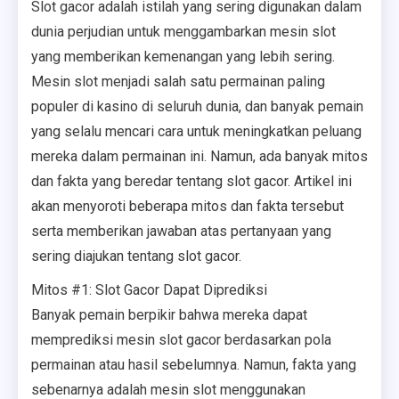
Slot gacor adalah istilah yang sering digunakan dalam
dunia perjudian untuk menggambarkan mesin slot
yang memberikan kemenangan yang lebih sering.
Mesin slot menjadi salah satu permainan paling
populer di kasino di seluruh dunia, dan banyak pemain
yang selalu mencari cara untuk meningkatkan peluang
mereka dalam permainan ini. Namun, ada banyak mitos
dan fakta yang beredar tentang slot gacor. Artikel ini
akan menyoroti beberapa mitos dan fakta tersebut
serta memberikan jawaban atas pertanyaan yang
sering diajukan tentang slot gacor.
Mitos #1: Slot Gacor Dapat Diprediksi
Banyak pemain berpikir bahwa mereka dapat
memprediksi mesin slot gacor berdasarkan pola
permainan atau hasil sebelumnya. Namun, fakta yang
sebenarnya adalah mesin slot menggunakan