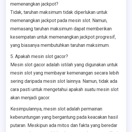
memenangkan jackpot?
Tidak, taruhan maksimum tidak diperlukan untuk
memenangkan jackpot pada mesin slot. Namun,
memasang taruhan maksimum dapat memberikan
kesempatan untuk memenangkan jackpot progresif,
yang biasanya membutuhkan taruhan maksimum.
5. Apakah mesin slot gacor?
Mesin slot gacor adalah istilah yang digunakan untuk
mesin slot yang membayar kemenangan secara lebih
sering daripada mesin slot lainnya. Namun, tidak ada
cara pasti untuk mengetahui apakah suatu mesin slot
akan menjadi gacor.
Kesimpulannya, mesin slot adalah permainan
keberuntungan yang bergantung pada keacakan hasil
putaran. Meskipun ada mitos dan fakta yang beredar