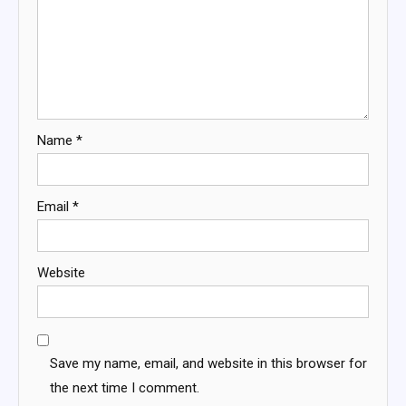
Name
*
Email
*
Website
Save my name, email, and website in this browser for
the next time I comment.