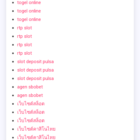
togel online
togel online
togel online
rtp slot
rtp slot
rtp slot
rtp slot
slot deposit pulsa
slot deposit pulsa
slot deposit pulsa
agen sbobet
agen sbobet
เว็บไซต์สล็อต
เว็บไซต์สล็อต
เว็บไซต์สล็อต
เว็บไซต์คาสิโนไทย
เว็บไซต์คาสิโนไทย