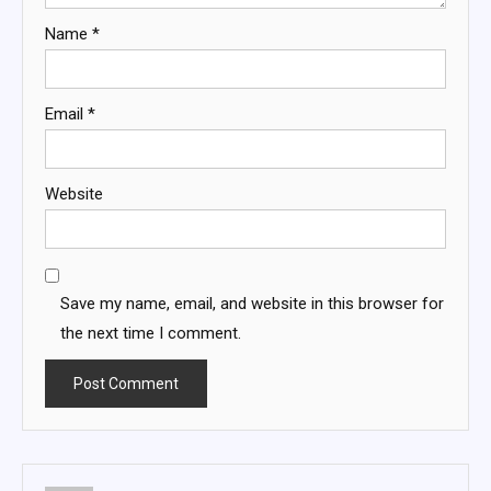
Name
*
Email
*
Website
Save my name, email, and website in this browser for
the next time I comment.