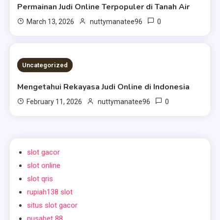
Permainan Judi Online Terpopuler di Tanah Air
0
March 13, 2026
nuttymanatee96
2 MINS READ
Uncategorized
Mengetahui Rekayasa Judi Online di Indonesia
0
February 11, 2026
nuttymanatee96
slot gacor
slot online
slot qris
⁠rupiah138 slot
situs slot gacor
nusabet 88