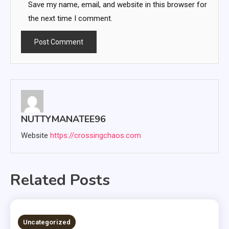
Save my name, email, and website in this browser for
the next time I comment.
NUTTYMANATEE96
Website
https://crossingchaos.com
Related Posts
2 MINS READ
Uncategorized