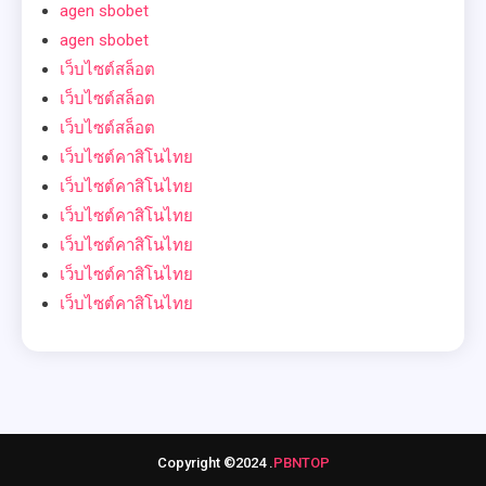
agen sbobet
agen sbobet
เว็บไซต์สล็อต
เว็บไซต์สล็อต
เว็บไซต์สล็อต
เว็บไซต์คาสิโนไทย
เว็บไซต์คาสิโนไทย
เว็บไซต์คาสิโนไทย
เว็บไซต์คาสิโนไทย
เว็บไซต์คาสิโนไทย
เว็บไซต์คาสิโนไทย
Copyright ©2024 .
PBNTOP