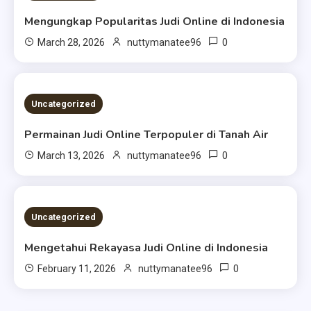
Mengungkap Popularitas Judi Online di Indonesia
0
March 28, 2026
nuttymanatee96
2 MINS READ
Uncategorized
Permainan Judi Online Terpopuler di Tanah Air
0
March 13, 2026
nuttymanatee96
2 MINS READ
Uncategorized
Mengetahui Rekayasa Judi Online di Indonesia
0
February 11, 2026
nuttymanatee96