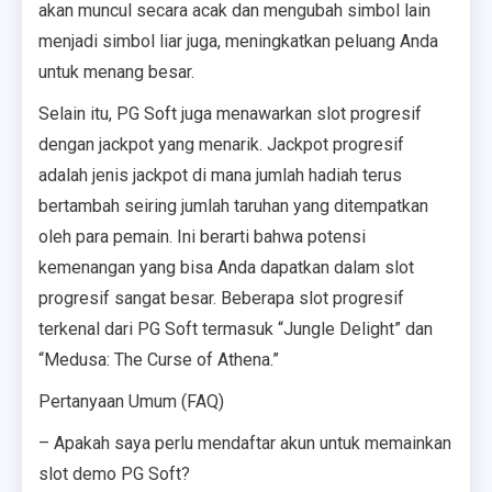
akan muncul secara acak dan mengubah simbol lain
menjadi simbol liar juga, meningkatkan peluang Anda
untuk menang besar.
Selain itu, PG Soft juga menawarkan slot progresif
dengan jackpot yang menarik. Jackpot progresif
adalah jenis jackpot di mana jumlah hadiah terus
bertambah seiring jumlah taruhan yang ditempatkan
oleh para pemain. Ini berarti bahwa potensi
kemenangan yang bisa Anda dapatkan dalam slot
progresif sangat besar. Beberapa slot progresif
terkenal dari PG Soft termasuk “Jungle Delight” dan
“Medusa: The Curse of Athena.”
Pertanyaan Umum (FAQ)
– Apakah saya perlu mendaftar akun untuk memainkan
slot demo PG Soft?