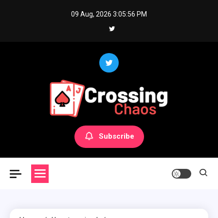
Skip
09 Aug, 2026
3:05:57 PM
to
content
Crossing Chaos
Ambil Kesempatan Untuk Diri Sendiri!
Subscribe