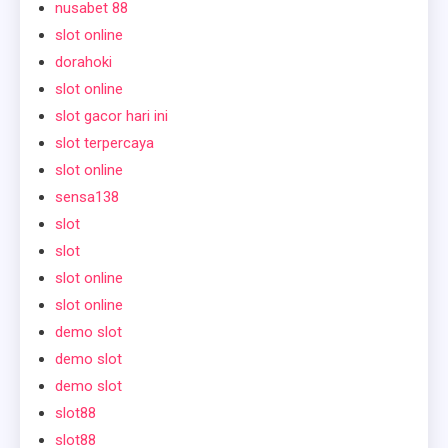
nusabet 88
slot online
dorahoki
slot online
slot gacor hari ini
slot terpercaya
slot online
sensa138
slot
slot
slot online
slot online
demo slot
demo slot
demo slot
slot88
slot88