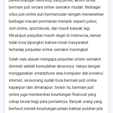
perkembangan teknologi yang pesat, akses untuk
bermain judi secara online semakin mudah. Berbagai
situs judi online pun bermunculan dengan menawarkan
berbagai macam permainan menarik seperti poker,
slot online, sportsbook, dan masih banyak lagi.
Meskipun perjudian masih ilegal di Indonesia, namun
tidak bisa dipungkiri bahwa minat masyarakat
terhadap perjudian online semakin meningkat.
Salah satu alasan mengapa perjudian online semakin
diminati adalah kemudahan aksesnya. Hanya dengan
menggunakan smartphone atau komputer dan koneksi
internet, seseorang sudah bisa bermain judi online
kapanpun dan dimanapun. Selain itu, bermain judi
online juga memberikan keuntungan finansial yang
cukup besar bagi para pemainnya. Banyak orang yang
berhasil meraih keuntungan jutaan bahkan puluhan juta