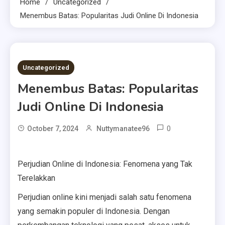
Home
Uncategorized
Menembus Batas: Popularitas Judi Online Di Indonesia
2 MINS READ
Uncategorized
Menembus Batas: Popularitas
Judi Online Di Indonesia
0
October 7, 2024
Nuttymanatee96
Perjudian Online di Indonesia: Fenomena yang Tak
Terelakkan
Perjudian online kini menjadi salah satu fenomena
yang semakin populer di Indonesia. Dengan