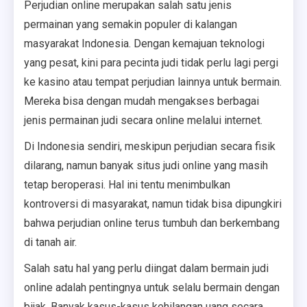
Perjudian online merupakan salah satu jenis
permainan yang semakin populer di kalangan
masyarakat Indonesia. Dengan kemajuan teknologi
yang pesat, kini para pecinta judi tidak perlu lagi pergi
ke kasino atau tempat perjudian lainnya untuk bermain.
Mereka bisa dengan mudah mengakses berbagai
jenis permainan judi secara online melalui internet.
Di Indonesia sendiri, meskipun perjudian secara fisik
dilarang, namun banyak situs judi online yang masih
tetap beroperasi. Hal ini tentu menimbulkan
kontroversi di masyarakat, namun tidak bisa dipungkiri
bahwa perjudian online terus tumbuh dan berkembang
di tanah air.
Salah satu hal yang perlu diingat dalam bermain judi
online adalah pentingnya untuk selalu bermain dengan
bijak. Banyak kasus-kasus kehilangan uang secara