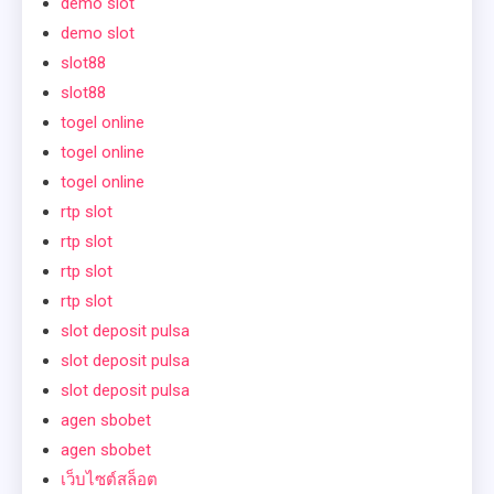
demo slot
demo slot
slot88
slot88
togel online
togel online
togel online
rtp slot
rtp slot
rtp slot
rtp slot
slot deposit pulsa
slot deposit pulsa
slot deposit pulsa
agen sbobet
agen sbobet
เว็บไซต์สล็อต