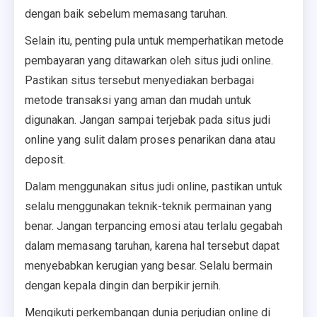
dengan baik sebelum memasang taruhan.
Selain itu, penting pula untuk memperhatikan metode
pembayaran yang ditawarkan oleh situs judi online.
Pastikan situs tersebut menyediakan berbagai
metode transaksi yang aman dan mudah untuk
digunakan. Jangan sampai terjebak pada situs judi
online yang sulit dalam proses penarikan dana atau
deposit.
Dalam menggunakan situs judi online, pastikan untuk
selalu menggunakan teknik-teknik permainan yang
benar. Jangan terpancing emosi atau terlalu gegabah
dalam memasang taruhan, karena hal tersebut dapat
menyebabkan kerugian yang besar. Selalu bermain
dengan kepala dingin dan berpikir jernih.
Mengikuti perkembangan dunia perjudian online di