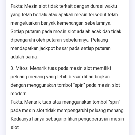
Fakta: Mesin slot tidak terkait dengan durasi waktu
yang telah berlalu atau apakah mesin tersebut telah
mengeluarkan banyak kemenangan sebelumnya.
Setiap putaran pada mesin slot adalah acak dan tidak
dipengaruhi oleh putaran sebelumnya. Peluang
mendapatkan jackpot besar pada setiap putaran
adalah sama.
3. Mitos: Menarik tuas pada mesin slot memiliki
peluang menang yang lebih besar dibandingkan
dengan menggunakan tombol “spin” pada mesin slot
modern.
Fakta: Menarik tuas atau menggunakan tombol “spin”
pada mesin slot tidak mempengaruhi peluang menang.
Keduanya hanya sebagai pilihan pengoperasian mesin
slot.