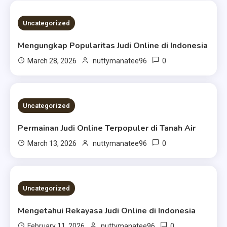
2 MINS READ
Uncategorized
Mengungkap Popularitas Judi Online di Indonesia
0
March 28, 2026
nuttymanatee96
2 MINS READ
Uncategorized
Permainan Judi Online Terpopuler di Tanah Air
0
March 13, 2026
nuttymanatee96
2 MINS READ
Uncategorized
Mengetahui Rekayasa Judi Online di Indonesia
0
February 11, 2026
nuttymanatee96