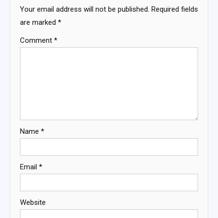
Your email address will not be published.
Required fields
are marked
*
Comment
*
Name
*
Email
*
Website