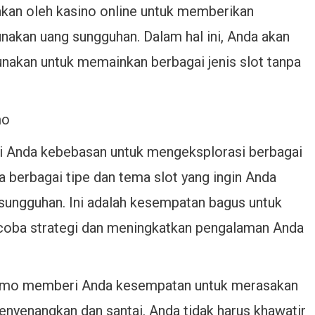
akan oleh kasino online untuk memberikan
kan uang sungguhan. Dalam hal ini, Anda akan
unakan untuk memainkan berbagai jenis slot tanpa
mo
 Anda kebebasan untuk mengeksplorasi berbagai
 berbagai tipe dan tema slot yang ingin Anda
sungguhan. Ini adalah kesempatan bagus untuk
coba strategi dan meningkatkan pengalaman Anda
 demo memberi Anda kesempatan untuk merasakan
enyenangkan dan santai. Anda tidak harus khawatir