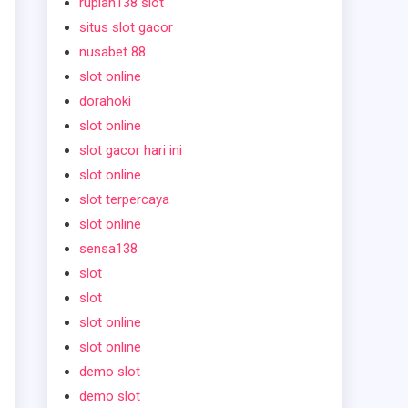
⁠rupiah138 slot
situs slot gacor
nusabet 88
slot online
dorahoki
slot online
slot gacor hari ini
slot online
slot terpercaya
slot online
sensa138
slot
slot
slot online
slot online
demo slot
demo slot