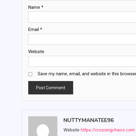
Name
*
Email
*
Website
Save my name, email, and website in this browser
NUTTYMANATEE96
Website
https://crossingchaos.com