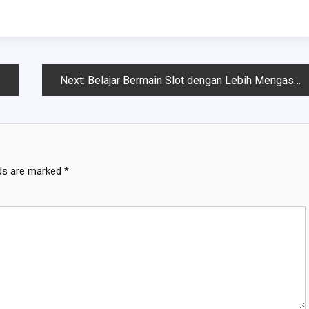
Next:
Belajar Bermain Slot dengan Lebih Mengasyikkan: Manfaat Akun Demo
lds are marked
*