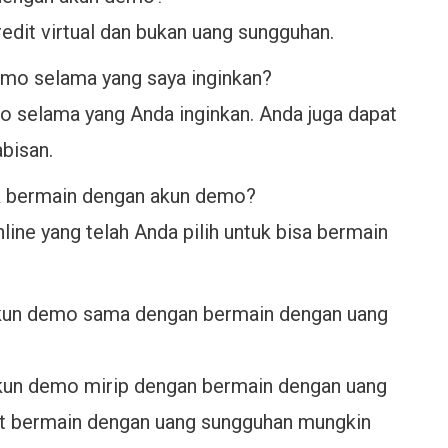
dit virtual dan bukan uang sungguhan.
emo selama yang saya inginkan?
 selama yang Anda inginkan. Anda juga dapat
abisan.
k bermain dengan akun demo?
line yang telah Anda pilih untuk bisa bermain
kun demo sama dengan bermain dengan uang
un demo mirip dengan bermain dengan uang
at bermain dengan uang sungguhan mungkin