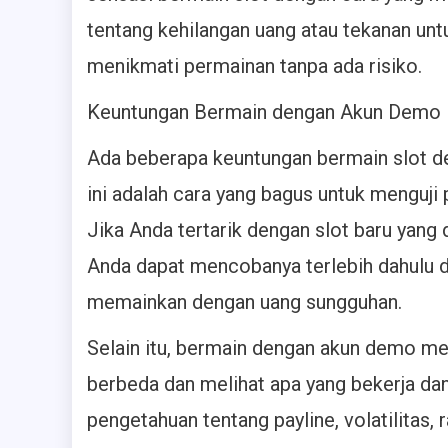
tentang kehilangan uang atau tekanan un
menikmati permainan tanpa ada risiko.
Keuntungan Bermain dengan Akun Demo
Ada beberapa keuntungan bermain slot d
ini adalah cara yang bagus untuk menguji 
Jika Anda tertarik dengan slot baru yang d
Anda dapat mencobanya terlebih dahulu
memainkan dengan uang sungguhan.
Selain itu, bermain dengan akun demo m
berbeda dan melihat apa yang bekerja da
pengetahuan tentang payline, volatilitas,