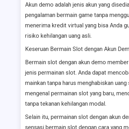
Akun demo adalah jenis akun yang disedi
pengalaman bermain game tanpa mengguna
menerima kredit virtual yang bisa Anda g
risiko kehilangan uang asli.
Keseruan Bermain Slot dengan Akun De
Bermain slot dengan akun demo memberi
jenis permainan slot. Anda dapat mencoba
mainkan tanpa harus menghabiskan uang 
mengenal permainan slot yang baru, men
tanpa tekanan kehilangan modal.
Selain itu, permainan slot dengan akun
sensasi bermain slot dengan cara yang m