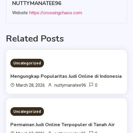
NUTTYMANATEE96
Website
https://crossingchaos.com
Related Posts
2 MINS READ
Uncategorized
Mengungkap Popularitas Judi Online di Indonesia
0
March 28, 2026
nuttymanatee96
2 MINS READ
Uncategorized
Permainan Judi Online Terpopuler di Tanah Air