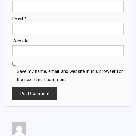
Email
*
Website
Save my name, email, and website in this browser for
the next time I comment.