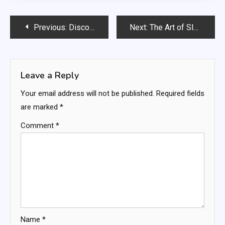
Post
Previous:
Discovering the World of Online Slots: A Beginner’s Guide to Slot Demo Games
Next:
The Art of Slot Gaming: How Slot Demo Games Help Polish Players’ Skills
navigation
Leave a Reply
Your email address will not be published.
Required fields
are marked
*
Comment
*
Name
*